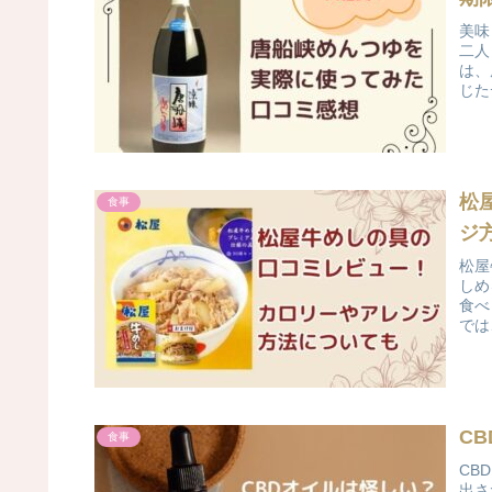
美味
二人
は、
じた
松
食事
ジ
松屋
しめ
食べ
では
C
食事
CB
出さ