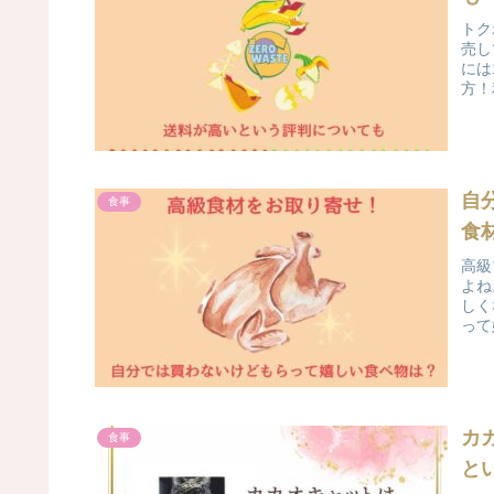
トク
売し
には
方！
自
食事
食
高級
よね
しく
って
カ
食事
と