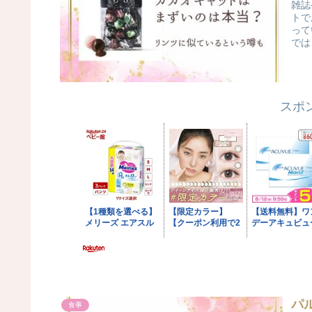
雑誌
トで
って
では
スポ
パ
食事