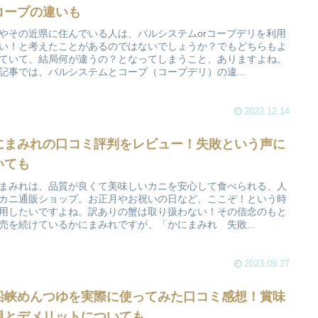
コープの違いも
やその近県に住んでいる人は、パルシステムorコープデリを利用
い！と考えたことがあるのではないでしょうか？でもどちらもよ
ていて、結局何が違うの？となってしまうこと、ありますよね。
記事では、パルシステムとコープ（コープデリ）の違...
2023.12.14
にまみれの口コミ評判をレビュー！失敗という声に
いても
まみれは、品質が良くて美味しいカニを安心して食べられる、人
カニ通販ショップ。お正月やお祝いの日など、ここぞ！という時
用したいですよね。訳ありの蟹は取り扱わない！その信念のもと
売を続けているかにまみれですが、「かにまみれ 失敗...
2023.09.27
船峡めんつゆを実際に使ってみた口コミ感想！賞味
限とデメリットについても