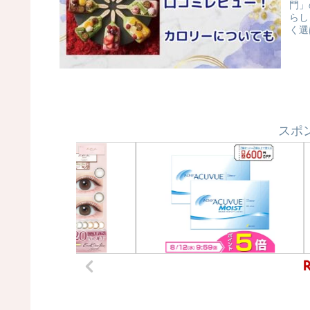
門」
らし
く選
スポ