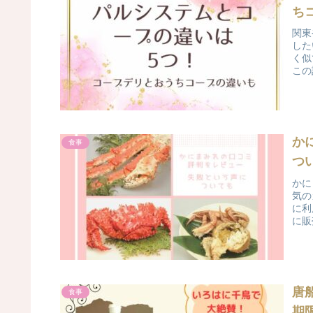
ち
関東
した
く似
この
か
食事
つ
かに
気の
に利
に販
唐
食事
期