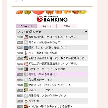
ランキング
ポイント
ブロ画
博多久松のおせちは今年も真心を込めて
203位
働く女子が心惹かれるもの
204位
爆笑!!食いどれお取り寄せブログ
205位
ネット通販お買い得情報
206位
宅配冷凍弁当30社を比較！◆人気宅配弁当おすすめランキング
207位
和歌山県の農家産直通販ショップ『和味』
208位
【犬】ケーキ、スイーツのお店
209位
美味しい時間を幸せに！
210位
京都丹波のサリィズ
211位
北海道って、なまらいいベアー！！
212位
Myレビュー ブログ
213位
新米店長ツヅラのGo!Go!ブログ
214位
おせち部
215位
∞ハピ食〜毎日をHappyにする食事〜
216位