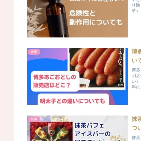
り除
草）
博
食事
い
博多
明太
い）
年の
抹
食事
つ
抹茶