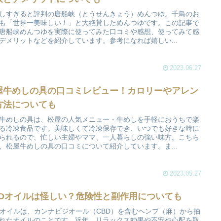
しすぎると評判の唐船峡（とうせんきょう）めんつゆ。千鳥のお
も「世界一美味しい！」と大絶賛しためんつゆです。この記事で
唐船峡めんつゆを実際に使ってみた口コミや感想、使ってみて感
デメリットなどを紹介しています。参考になれば嬉しい...
2023.06.27
屋牛めしの具の口コミレビュー！カロリーやアレン
方法についても
牛めしの具は、松屋の人気メニュー・牛めしを手軽におうちで楽
る冷凍食品です。美味しくて冷凍保存でき、いつでも好きな時に
られるので、忙しい主婦やママ、一人暮らしの強い味方。こちら
、松屋牛めしの具の口コミについて紹介しています。ま...
2023.05.27
BDオイルは怪しい？危険性と副作用についても
Dオイルは、カンナビジオール（CBD）を含むヘンプ（麻）から抽
れたオイルのことです。近年、リラックス効果や不安や心配を取