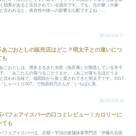
く効果があると注目されている成分です。でも、元が麻（大麻
と言われると、依存性や体への影響も心配ですよね・...
2023.05.17
多あごおとしの販売店はどこ？明太子との違いにつ
ても
あごおとしは、博多まるきた水産（魚匠庵）が製造している辛子
子。「あごたんの落つるごとうまか」（あごが落ちるほどうま
と言われる味で、福岡民から長く愛されてきた明太子です。2017
「しゃべくり007」で指原莉乃さんが「いちばん美...
2023.05.15
茶パフェアイスバーの口コミレビュー！カロリーに
いても
パフェアイスバーは、京都・宇治の老舗抹茶専門店「伊藤久右衛