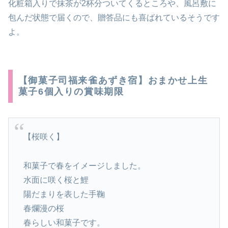
化粧箱入りで抹茶が2杯分ついてくるところや、風呂敷に
包んだ状態で届くので、贈答品にも喜ばれているそうです
よ。
【御菓子司福来雀あずき宿】おまかせ上生
菓子6個入りの賞味期限
【桜咲く】
和菓子で春をイメージしました。
水面に咲く桜と鯉
陽だまりを表した手鞠
春爛漫の桜
春らしい和菓子です。