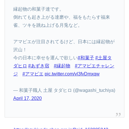
縁起物の和菓子達です。
倒れても起き上がる達磨や、福をもたらす福来
雀、ツキを跳ね上げる月兎など。
アマビエが注目されてるけど、日本には縁起物が
沢山！
今の日本に幸せを運んで欲しい
#和菓子
#土屋タ
ダヒロ
#あずき宿
#縁起物
#アマビエチャレン
ジ
#アマビエ
pic.twitter.com/vl3fvDmxqw
— 和菓子職人 土屋 タダヒロ (@wagashi_tuchiya)
April 17, 2020