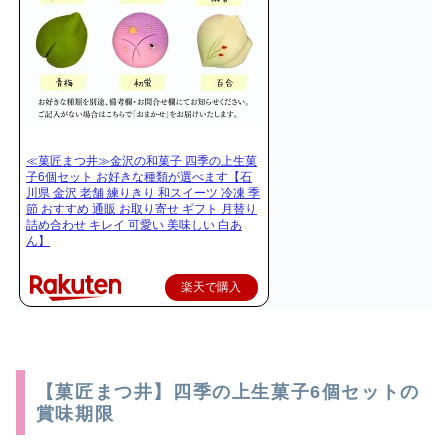
≪菓匠まつ井≫金沢の和菓子 四季の上生菓
子6個セット お好きな種類が選べます【石
川県 金沢 老舗 練りきり 和スイーツ 冷凍 季
節 おすすめ 通販 お取り寄せ ギフト 月替り
詰め合わせ キレイ 可愛い 美味しい 白あ
ん】
楽天で購入
【菓匠まつ井】四季の上生菓子6個セットの
賞味期限