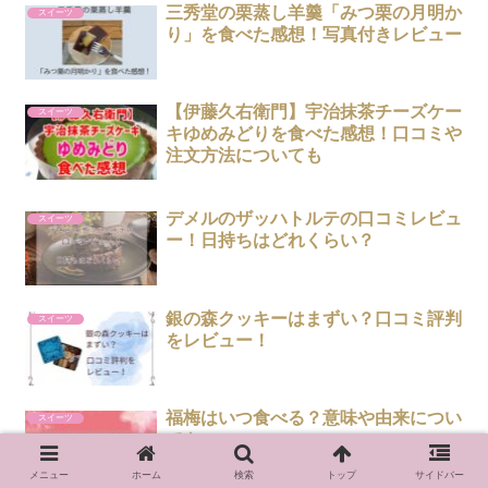
三秀堂の栗蒸し羊羹「みつ栗の月明か
スイーツ
り」を食べた感想！写真付きレビュー
【伊藤久右衛門】宇治抹茶チーズケー
スイーツ
キゆめみどりを食べた感想！口コミや
注文方法についても
デメルのザッハトルテの口コミレビュ
スイーツ
ー！日持ちはどれくらい？
銀の森クッキーはまずい？口コミ評判
スイーツ
をレビュー！
福梅はいつ食べる？意味や由来につい
スイーツ
ても
メニュー
ホーム
検索
トップ
サイドバー