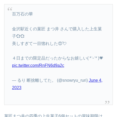
百万石の華
金沢駅近くの菓匠 まつ井 さんで購入した上生菓
子💞💞
美しすぎて一目惚れした😍💘
４日までの限定品だったからなお嬉しい( *ˊᵕˋ* )💗
pic.twitter.com/RnFN6d9a2c
— るり 断捨離してた。 (@snowryu_ruri)
June 4,
2023
菓匠まつ井の四季の上生菓子6個セットの賞味期限は、