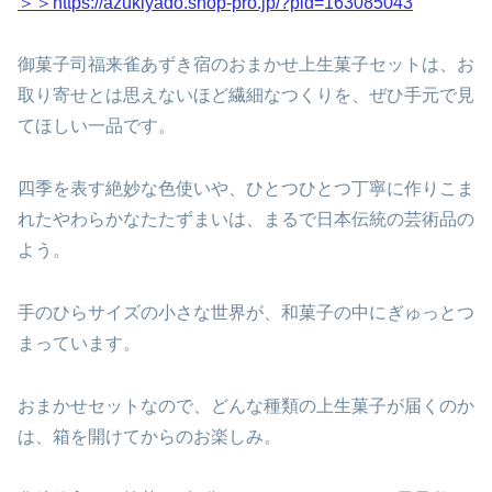
＞＞https://azukiyado.shop-pro.jp/?pid=163085043
御菓子司福来雀あずき宿のおまかせ上生菓子セットは、お
取り寄せとは思えないほど繊細なつくりを、ぜひ手元で見
てほしい一品です。
四季を表す絶妙な色使いや、ひとつひとつ丁寧に作りこま
れたやわらかなたたずまいは、まるで日本伝統の芸術品の
よう。
手のひらサイズの小さな世界が、和菓子の中にぎゅっとつ
まっています。
おまかせセットなので、どんな種類の上生菓子が届くのか
は、箱を開けてからのお楽しみ。