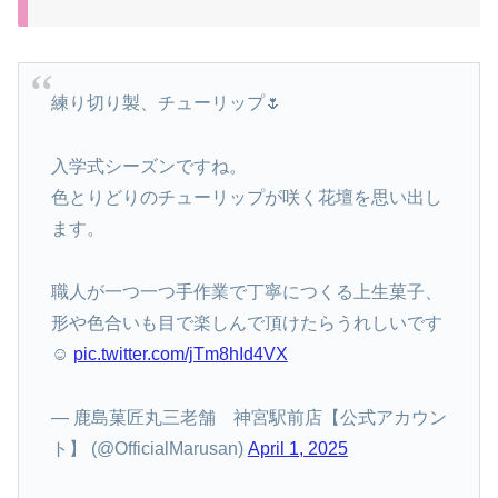
練り切り製、チューリップ🌷
入学式シーズンですね。
色とりどりのチューリップが咲く花壇を思い出し
ます。
職人が一つ一つ手作業で丁寧につくる上生菓子、
形や色合いも目で楽しんで頂けたらうれしいです
☺️
pic.twitter.com/jTm8hId4VX
— 鹿島菓匠丸三老舗 神宮駅前店【公式アカウン
ト】 (@OfficialMarusan)
April 1, 2025