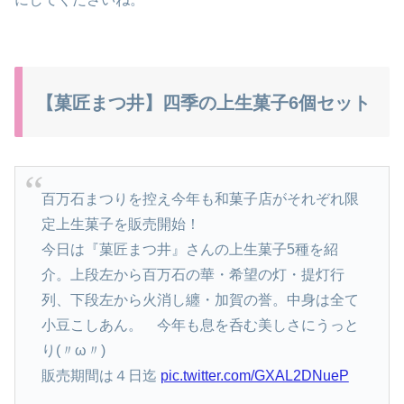
【菓匠まつ井】四季の上生菓子6個セット
百万石まつりを控え今年も和菓子店がそれぞれ限
定上生菓子を販売開始！
今日は『菓匠まつ井』さんの上生菓子5種を紹
介。上段左から百万石の華・希望の灯・提灯行
列、下段左から火消し纏・加賀の誉。中身は全て
小豆こしあん。 今年も息を呑む美しさにうっと
り(〃ω〃)
販売期間は４日迄
pic.twitter.com/GXAL2DNueP