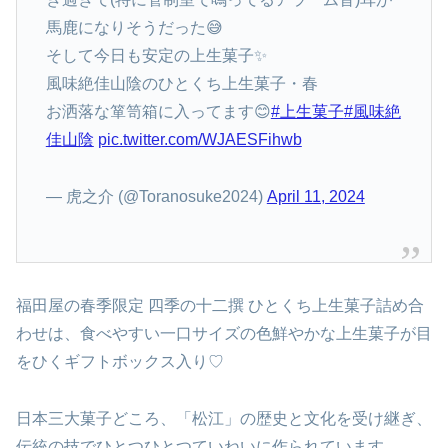
馬鹿になりそうだった😅
そして今日も安定の上生菓子✨
風味絶佳山陰のひとくち上生菓子・春
お洒落な箪笥箱に入ってます😊
#上生菓子
#風味絶
佳山陰
pic.twitter.com/WJAESFihwb
— 虎之介 (@Toranosuke2024)
April 11, 2024
福田屋の春季限定 四季の十二撰 ひとくち上生菓子詰め合
わせは、食べやすい一口サイズの色鮮やかな上生菓子が目
をひくギフトボックス入り♡
日本三大菓子どころ、「松江」の歴史と文化を受け継ぎ、
伝統の技でひとつひとつていねいに作られています。