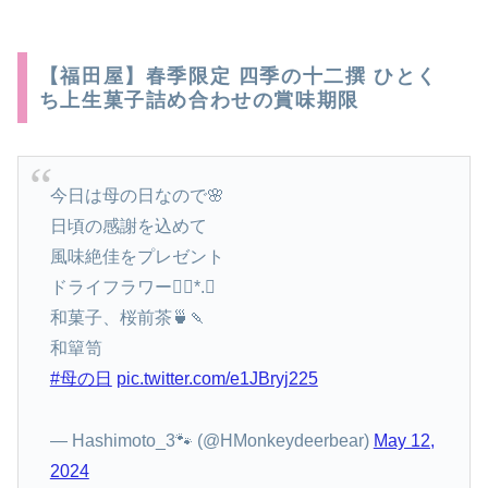
【福田屋】春季限定 四季の十二撰 ひとく
ち上生菓子詰め合わせの賞味期限
今日は母の日なので🌸
日頃の感謝を込めて
風味絶佳をプレゼント
ドライフラワー❁⃘*.ﾟ
和菓子、桜前茶🍵🍡
和簞笥
#母の日
pic.twitter.com/e1JBryj225
— Hashimoto_3🐾 (@HMonkeydeerbear)
May 12,
2024