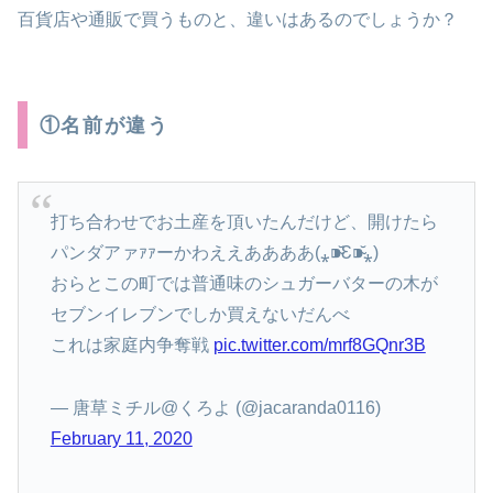
百貨店や通販で買うものと、違いはあるのでしょうか？
①名前が違う
打ち合わせでお土産を頂いたんだけど、開けたら
パンダアァｧｧーかわええああああ(⁎⁍̴̆Ɛ⁍̴̆⁎)
おらとこの町では普通味のシュガーバターの木が
セブンイレブンでしか買えないだんべ
これは家庭内争奪戦
pic.twitter.com/mrf8GQnr3B
— 唐草ミチル@くろよ (@jacaranda0116)
February 11, 2020